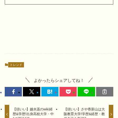
トレンド
よかったらシェアしてね！
【頭いい】越水遥のwiki経
【頭いい】さや香新山は大
歴&学歴!出身高校大学・中
阪教育大学!学歴&経歴・教