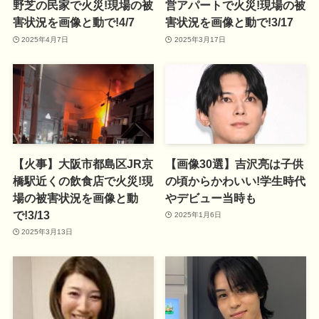
野芝の民家で火災!現場の被
営アパートで火災!現場の被
害状況を画像と動で!4/7
害状況を画像と動で!3/17
2025年4月7日
2025年3月17日
【火事】大阪市都島区JR京
【画像30選】吉沢亮は子供
橋駅近くの飲食店で火災!現
の頃からかわいい!学生時代
場の被害状況を画像と動
やデビュー当時も
で!3/13
2025年1月6日
2025年3月13日