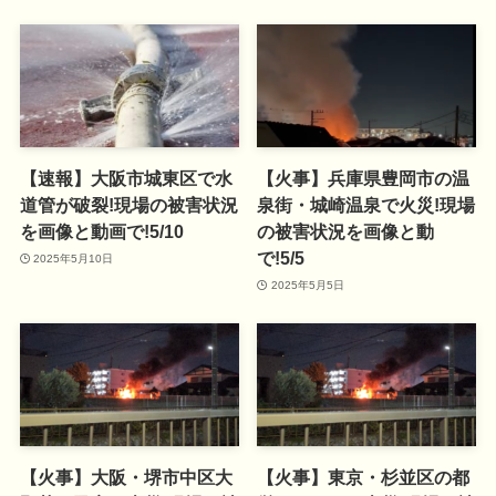
【速報】大阪市城東区で水
【火事】兵庫県豊岡市の温
道管が破裂!現場の被害状況
泉街・城崎温泉で火災!現場
を画像と動画で!5/10
の被害状況を画像と動
で!5/5
2025年5月10日
2025年5月5日
【火事】大阪・堺市中区大
【火事】東京・杉並区の都