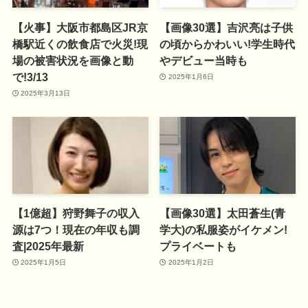
【火事】大阪市都島区JR京
【画像30選】吉沢亮は子供
橋駅近くの飲食店で火災!現
の頃からかわいい!学生時代
場の被害状況を画像と動
やデビュー当時も
で!3/13
2025年1月6日
2025年3月13日
【1億超】狩野舞子の収入
【画像30選】太田蒼生(青
源は7つ！現在の年収も調
学大)の私服姿がイケメン!
査|2025年最新
プライベートも
2025年1月5日
2025年1月2日