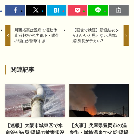
川西拓実は難病で活動休
【画像で検証】新垣結衣を
止?斜視や視力低下・眼帯
かわいいと思わない理由3
の理由が衝撃すぎ!
選!身長がデカい?
関連記事
【速報】大阪市城東区で水
【火事】兵庫県豊岡市の温
道管が破裂!現場の被害状況
泉街・城崎温泉で火災!現場