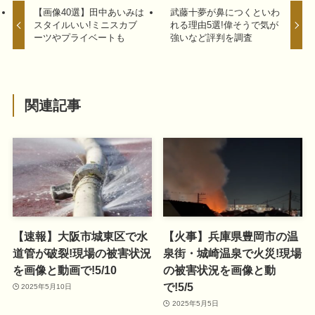
【画像40選】田中あいみは
武藤十夢が鼻につくといわ
スタイルいい!ミニスカブ
れる理由5選!偉そうで気が
ーツやプライベートも
強いなど評判を調査
関連記事
【速報】大阪市城東区で水
【火事】兵庫県豊岡市の温
道管が破裂!現場の被害状況
泉街・城崎温泉で火災!現場
を画像と動画で!5/10
の被害状況を画像と動
で!5/5
2025年5月10日
2025年5月5日