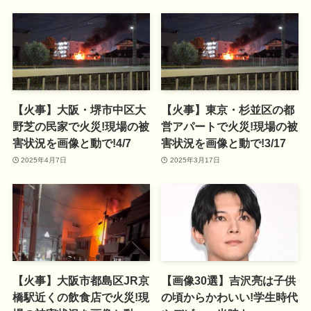
【火事】大阪・堺市中区大
【火事】東京・杉並区の都
野芝の民家で火災!現場の被
営アパートで火災!現場の被
害状況を画像と動で!4/7
害状況を画像と動で!3/17
2025年4月7日
2025年3月17日
【火事】大阪市都島区JR京
【画像30選】吉沢亮は子供
橋駅近くの飲食店で火災!現
の頃からかわいい!学生時代