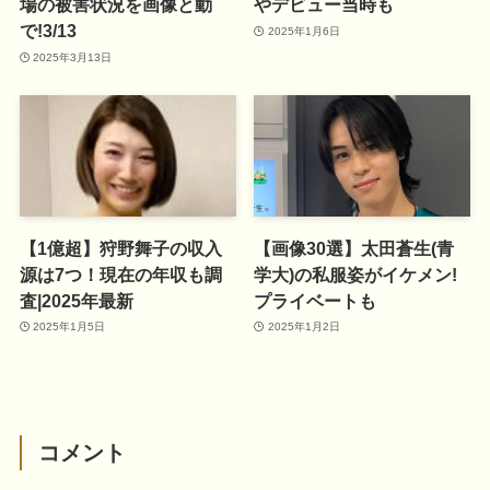
場の被害状況を画像と動
やデビュー当時も
で!3/13
2025年1月6日
2025年3月13日
【1億超】狩野舞子の収入
【画像30選】太田蒼生(青
源は7つ！現在の年収も調
学大)の私服姿がイケメン!
査|2025年最新
プライベートも
2025年1月5日
2025年1月2日
コメント