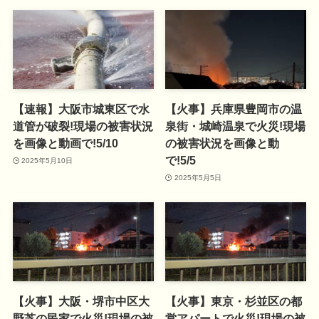
【速報】大阪市城東区で水
【火事】兵庫県豊岡市の温
道管が破裂!現場の被害状況
泉街・城崎温泉で火災!現場
を画像と動画で!5/10
の被害状況を画像と動
で!5/5
2025年5月10日
2025年5月5日
【火事】大阪・堺市中区大
【火事】東京・杉並区の都
野芝の民家で火災!現場の被
営アパートで火災!現場の被