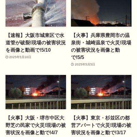
【速報】大阪市城東区で水
【火事】兵庫県豊岡市の温
道管が破裂!現場の被害状況
泉街・城崎温泉で火災!現場
を画像と動画で!5/10
の被害状況を画像と動
で!5/5
2025年5月10日
2025年5月5日
【火事】大阪・堺市中区大
【火事】東京・杉並区の都
野芝の民家で火災!現場の被
営アパートで火災!現場の被
害状況を画像と動で!4/7
害状況を画像と動で!3/17