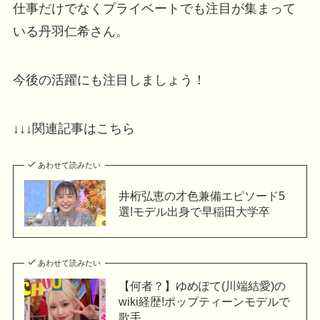
仕事だけでなくプライベートでも注目が集まって
いる丹羽仁希さん。
今後の活躍にも注目しましょう！
↓↓↓関連記事はこちら
あわせて読みたい
井桁弘恵の才色兼備エピソード5
選!モデル出身で早稲田大学卒
あわせて読みたい
【何者？】ゆめぽて(川端結愛)の
wiki経歴!ポップティーンモデルで
歌手