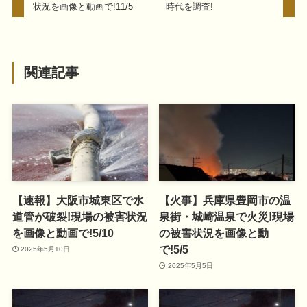
状況を画像と動画で!11/5
時代を調査!
関連記事
【速報】大阪市城東区で水
【火事】兵庫県豊岡市の温
道管が破裂!現場の被害状況
泉街・城崎温泉で火災!現場
を画像と動画で!5/10
の被害状況を画像と動
で!5/5
2025年5月10日
2025年5月5日