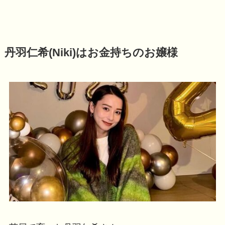
丹羽仁希(Niki)はお金持ちのお嬢様